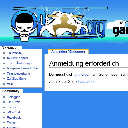
Navigation
Anmelden / Einloggen
Hauptseite
Aktuelle Kapitel
Anmeldung erforderlich
Letzte Änderungen
Ausgezeichnete Artikel
Teambewerbung
Du musst dich
anmelden
, um Seiten lesen zu 
Zufällige Seite
Zurück zur Seite
Hauptseite
.
Hilfe
Community
Einloggen
Die Crew
Forum
IRC-Chat
Facebook
Twitter
Spenden