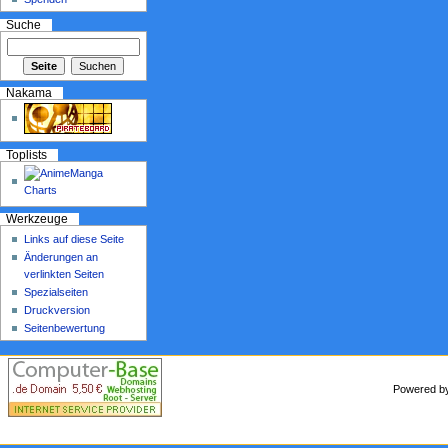
Suche
Nakama
Toplists
Werkzeuge
Links auf diese Seite
Änderungen an
verlinkten Seiten
Spezialseiten
Druckversion
Seitenbewertung
Powered 