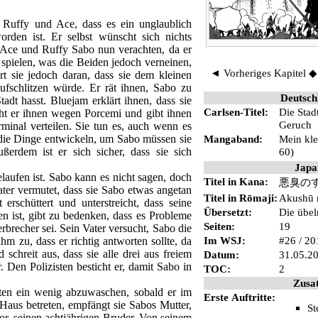
n
Ruffy
und
Ace
, dass es ein unglaublich
orden ist. Er selbst wünscht sich nichts
ss Ace und Ruffy
Sabo
nun verachten, da er
spielen, was die Beiden jedoch verneinen,
◄ Vorheriges Kapitel
rt sie jedoch daran, dass sie dem kleinen
fschlitzen würde. Er rät ihnen, Sabo zu
Deutsch
adt hasst. Bluejam erklärt ihnen, dass sie
Carlsen-Titel:
Die Stad
iht er ihnen wegen
Porcemi
und gibt ihnen
Geruch
minal verteilen. Sie tun es, auch wenn es
die Dinge entwickeln, um Sabo müssen sie
Mangaband:
Mein kle
erdem ist er sich sicher, dass sie sich
60)
Japa
aufen ist. Sabo kann es nicht sagen, doch
Titel in Kana:
悪臭の
ater vermutet, dass sie Sabo etwas angetan
Titel in Rōmaji:
Akushū 
erschüttert und unterstreicht, dass seine
Übersetzt:
Die übel
en ist, gibt zu bedenken, dass es Probleme
Seiten:
19
brecher sei. Sein Vater versucht, Sabo die
Im
WSJ
:
#26 / 20
m zu, dass er richtig antworten sollte, da
schreit aus, dass sie alle drei aus freiem
Datum:
31.05.2
. Den Polizisten besticht er, damit Sabo in
TOC:
2
Zusa
rten ein wenig abzuwaschen, sobald er im
Erste Auftritte:
s Haus betreten, empfängt sie Sabos Mutter,
St
vor, seinen achtjährigen Bruder. Von seinem