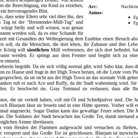
tern die Berechtigung, ein Kind zu erziehen,
Arc:
Nachkri
t ein hervorragendes Blut.
Anime:
o, dass seine Eltern sehr viel über ihn, den
Ep
n Tag ist der "Brennender-Müll-Tag" und
Ep
 würgt Stelly und will wissen, was genau
brannt werden soll, da es eine Schande für
rzeit mit Gesandten der
Weltregierung
dem
Eastblue
einen Besuch abst
den soll, da die Menschen, die dort leben, ihr Zuhause und ihre Lebe
Der König will
sämtlichen
Müll verbrennen, der sich dort befindet. Sa
brannt werden. Er springt aus dem Fenster und begibt sich zu ei
n entsetzt.
rerin begrüßt. Da sie sich völlig normal gibt, wird Sabo klar, dass d
von zu Hause und fragt in der High Town herum, ob die Leute vom Pl
usgesprochen, da sie nicht aus der High Town an das normale Volk gehe
danken ruft er nach Ace und Ruffy, da die Stadt wahnsinnig wird. Sie
n. Er beschwört sie, Gray Terminal zu verlassen, dass alle fli
en, die sie verteilt haben, voll mit Öl und Schießpulver sind. Die J
ch Bluejam lässt sie fesseln und in eine Hütte sperren. Vorher will e
minal angesteckt. Sogar
Dadan
kann das gewaltige Feuer sehen. Die M
kann. Die Soldaten der Stadt bewachen das Große Tor, damit niemand
iglichen Armee überlassen.
n vom Heulen der Flammen aufgewacht und versuchen zu fliehen, 
versperrt und das Große Tor ist geschlossen. Bluejam ist inzwis