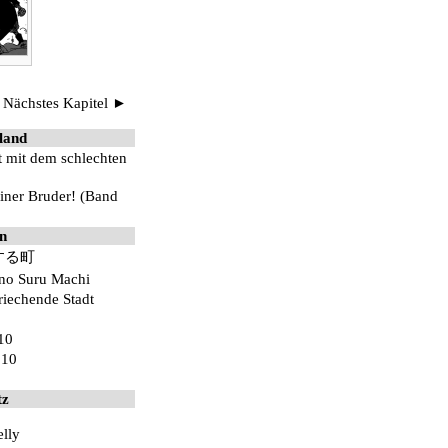
◆
Nächstes Kapitel ►
land
t mit dem schlechten
iner Bruder! (Band
n
する町
no Suru Machi
riechende Stadt
10
010
tz
elly