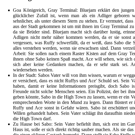
Goa Königreich
, Gray Terminal:
Bluejam
erklärt den junge
glücklicher Zufall ist, wenn man als ein Adliger geboren w
sehnlicher, als unter diesem Stern zu stehen. Er vermutet, da
aus der Stadt gekommen ist um mit ihnen im Gray Terminal zu 
da sie Brüder sind. Bluejam macht sich darüber lustig, erinne
Adligen nicht mehr näher kommen werden, da er sie sonst au
vergessen, was Ruffy schwerfällt, da er weiß, dass Sabo die St
alles verstehen werden, wenn sie erwachsen sind. Dann verze
Arbeit: Sie sollen nach einem Raster Kisten auf dem Gray Ter
ihnen ohne Sabo keinen Spaß macht. Ace will sehen, wie sich 
sich aber keine Gedanken machen, da er sehr stark sei. Auß
wiedersehen werden.
In der Stadt:
Sabos Vater
will von ihm wissen, warum er weggel
er versichert, dass es nicht Ruffys und Ace' Schuld sei. Sein V
haben, damit er keine Informationen preisgibt, doch Sabo ist 
Freunde nicht solche Menschen seien. Ein Polizist, der bei ihn
geben könnte, Sabo in die High Town zu lassen, wenn er ein Ver
entsprechenden Worte in den Mund zu legen. Dann flüstert er ih
Ruffy und Ace sonst in Gefahr wären. Sabo ist erschüttert und 
Willen gehandelt haben. Sein Vater schlägt ihn daraufhin nieder
die High Town darf.
Zu Hause bei Sabo: Sein Vater befiehlt ihm, sich erst im Ga
Haus ist, solle er sich direkt richtig sauber machen. Als sie da
die einen ekligen Gestank bemerkt. Dann stellt sie Sabo Stelly 