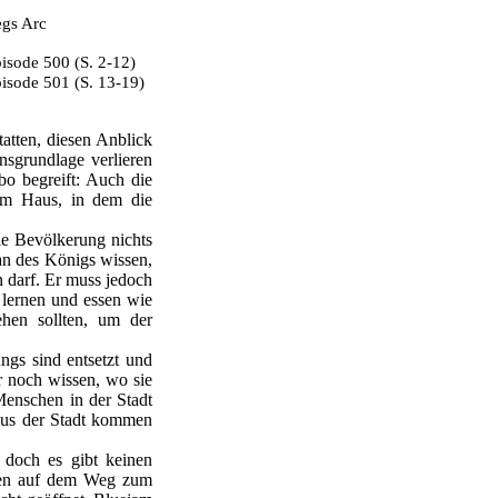
egs Arc
isode 500
(S. 2-12)
isode 501
(S. 13-19)
atten, diesen Anblick
nsgrundlage verlieren
bo begreift: Auch die
nem Haus, in dem die
ie Bevölkerung nichts
an des Königs wissen,
n darf. Er muss jedoch
 lernen und essen wie
ehen sollten, um der
ungs sind entsetzt und
r noch wissen, wo sie
enschen in der Stadt
 aus der Stadt kommen
doch es gibt keinen
chen auf dem Weg zum