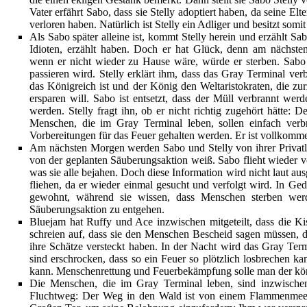
Vater erfährt Sabo, dass sie Stelly adoptiert haben, da seine El
verloren haben. Natürlich ist Stelly ein Adliger und besitzt somi
Als Sabo später alleine ist, kommt Stelly herein und erzählt Sab
Idioten, erzählt haben. Doch er hat Glück, denn am nächste
wenn er nicht wieder zu Hause wäre, würde er sterben. Sabo
passieren wird. Stelly erklärt ihm, dass das Gray Terminal ver
das Königreich ist und der König den
Weltaristokraten
, die zu
ersparen will. Sabo ist entsetzt, dass der Müll verbrannt wer
werden. Stelly fragt ihn, ob er nicht richtig zugehört hätte: 
Menschen, die im Gray Terminal leben, sollen einfach ver
Vorbereitungen für das Feuer gehalten werden. Er ist vollkomme
Am nächsten Morgen werden Sabo und Stelly von ihrer Privatleh
von der geplanten Säuberungsaktion weiß. Sabo flieht wieder 
was sie alle bejahen. Doch diese Information wird nicht laut a
fliehen, da er wieder einmal gesucht und verfolgt wird. In Ge
gewohnt, während sie wissen, dass Menschen sterben werde
Säuberungsaktion zu entgehen.
Bluejam hat Ruffy und Ace inzwischen mitgeteilt, dass die Kist
schreien auf, dass sie den Menschen Bescheid sagen müssen, do
ihre
Schätze
versteckt haben. In der Nacht wird das Gray Ter
sind erschrocken, dass so ein Feuer so plötzlich losbrechen 
kann. Menschenrettung und Feuerbekämpfung solle man der kön
Die Menschen, die im Gray Terminal leben, sind inzwische
Fluchtweg: Der Weg in den Wald ist von einem Flammenmeer 