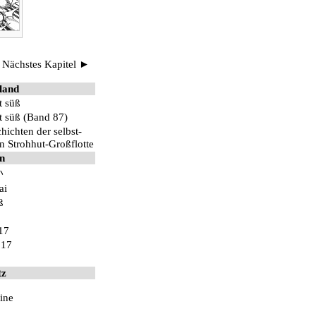
◆
Nächstes Kapitel ►
land
t süß
t süß (Band 87)
hichten der selbst-
n Strohhut-Großflotte
n
い
ai
ß
17
017
tz
ine