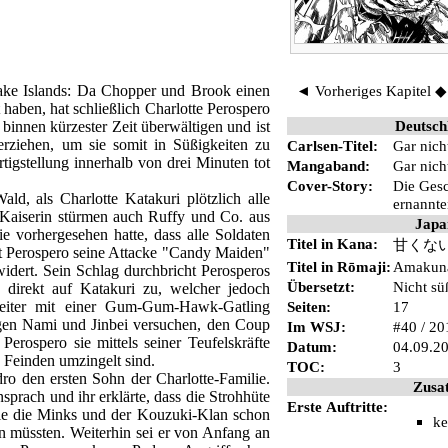
ke Islands
: Da
Chopper
und
Brook
einen
◄ Vorheriges Kapitel
haben, hat schließlich
Charlotte Perospero
Deutsch
nnen kürzester Zeit überwältigen und ist
rziehen, um sie somit in Süßigkeiten zu
Carlsen-Titel:
Gar nich
igstellung innerhalb von drei Minuten tot
Mangaband:
Gar nich
Cover-Story
:
Die Gesc
Wald, als
Charlotte Katakuri
plötzlich alle
ernannte
Kaiserin
stürmen auch
Ruffy
und Co. aus
Japa
ie
vorhergesehen hatte, dass alle Soldaten
Titel in Kana:
甘くな
t Perospero seine Attacke
"Candy Maiden"
Titel in Rōmaji:
Amakun
idert. Sein Schlag durchbricht Perosperos
Übersetzt:
Nicht sü
n direkt auf Katakuri zu, welcher jedoch
eiter mit einer
Gum-Gum-Hawk-Gatling
Seiten:
17
egen
Nami
und
Jinbei
versuchen, den
Coup
Im
WSJ
:
#40 / 20
 Perospero sie mittels seiner
Teufelskräfte
Datum:
04.09.2
n Feinden umzingelt sind.
TOC:
3
dro
den ersten Sohn der Charlotte-Familie.
Zusa
sprach und ihr erklärte, dass die
Strohhüte
Erste Auftritte:
ie die
Minks
und der
Kouzuki
-Klan schon
ke
en müssten. Weiterhin sei er von Anfang an