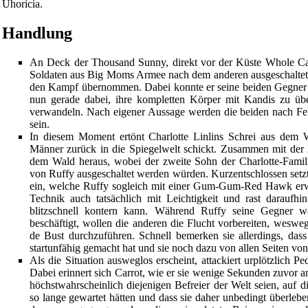
Uhoricia.
Handlung
An Deck der
Thousand Sunny
, direkt vor der Küste
Whole Ca
Soldaten aus
Big Moms
Armee nach dem anderen ausgeschaltet 
den Kampf übernommen. Dabei konnte er seine beiden Gegner bi
nun gerade dabei, ihre kompletten Körper mit Kandis zu übe
verwandeln. Nach eigener Aussage werden die beiden nach Fert
sein.
In diesem Moment ertönt Charlotte Linlins Schrei aus dem 
Männer zurück in die Spiegelwelt schickt. Zusammen mit der
dem Wald heraus, wobei der zweite Sohn der Charlotte-
Famil
von Ruffy ausgeschaltet werden würden. Kurzentschlossen setz
ein, welche Ruffy sogleich mit einer
Gum-Gum-Red Hawk
erw
Technik auch tatsächlich mit Leichtigkeit und rast daraufhi
blitzschnell kontern kann. Während Ruffy seine Gegner w
beschäftigt, wollen die anderen die Flucht vorbereiten, wesw
de Bust
durchzuführen. Schnell bemerken sie allerdings, dass
startunfähig gemacht hat und sie noch dazu von allen Seiten vo
Als die Situation ausweglos erscheint, attackiert urplötzlich
Pe
Dabei erinnert sich
Carrot
, wie er sie wenige Sekunden zuvor an
höchstwahrscheinlich diejenigen Befreier der
Welt
seien, auf d
so lange gewartet hätten und dass sie daher unbedingt überleb