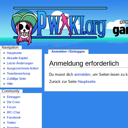
Navigation
Anmelden / Einloggen
Hauptseite
Aktuelle Kapitel
Anmeldung erforderlich
Letzte Änderungen
Ausgezeichnete Artikel
Teambewerbung
Du musst dich
anmelden
, um Seiten lesen zu 
Zufällige Seite
Zurück zur Seite
Hauptseite
.
Hilfe
Community
Einloggen
Die Crew
Forum
IRC-Chat
Facebook
Twitter
Spenden