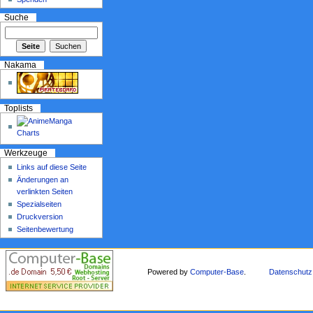
Suche
Nakama
Toplists
Werkzeuge
Links auf diese Seite
Änderungen an
verlinkten Seiten
Spezialseiten
Druckversion
Seitenbewertung
Powered by
Computer-Base
.
Datenschutz