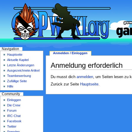
Navigation
Anmelden / Einloggen
Hauptseite
Aktuelle Kapitel
Anmeldung erforderlich
Letzte Änderungen
Ausgezeichnete Artikel
Teambewerbung
Du musst dich
anmelden
, um Seiten lesen zu 
Zufällige Seite
Zurück zur Seite
Hauptseite
.
Hilfe
Community
Einloggen
Die Crew
Forum
IRC-Chat
Facebook
Twitter
Spenden