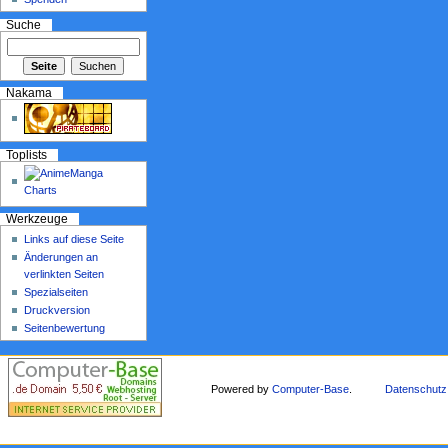
Suche
Nakama
Toplists
Werkzeuge
Links auf diese Seite
Änderungen an
verlinkten Seiten
Spezialseiten
Druckversion
Seitenbewertung
Powered by
Computer-Base
.
Datenschutz