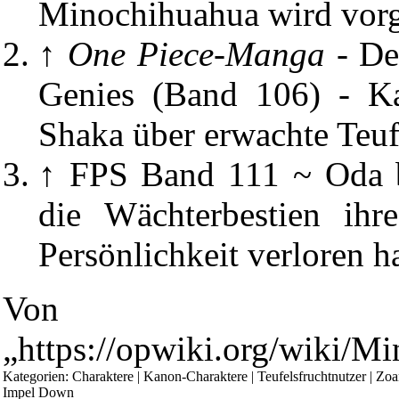
Minochihuahua wird vorge
↑
One Piece-Manga
-
De
Genies (Band 106)
-
K
Shaka über erwachte Teufe
↑
FPS Band 111
~ Oda b
die Wächterbestien ihr
Persönlichkeit verloren h
Diese Seite wurde zuletzt am 15. März 2026 um 19:20 Uhr geän
[1 beobachtender Benutzer]
Von
Powered by
Computer-Base
.
Datenschutz-Optionen
„
https://opwiki.org/wiki/M
Kategorien
:
Charaktere
|
Kanon-Charaktere
|
Teufelsfruchtnutzer
|
Zoa
Impel Down