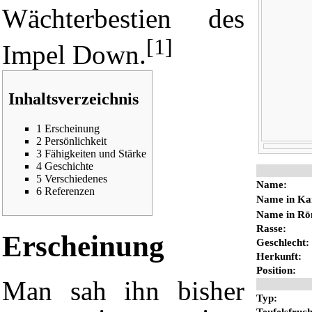
Wächterbestien des
[1]
Impel Down.
Inhaltsverzeichnis
1
Erscheinung
2
Persönlichkeit
3
Fähigkeiten und Stärke
4
Geschichte
5
Verschiedenes
Name:
6
Referenzen
Name in Ka
Name in Rō
Rasse
:
Erscheinung
Geschlecht:
Herkunft:
Position
:
Man sah ihn bisher
Typ:
Teufelsfruch