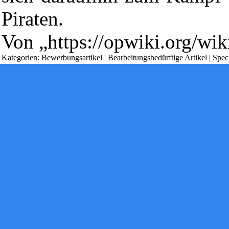
Powered by
Computer-Base
.
Piraten.
Datenschutz-Optionen
Von „
https://opwiki.org/wi
Kategorien
:
Bewerbungsartikel
|
Bearbeitungsbedürftige Artikel
|
Spec