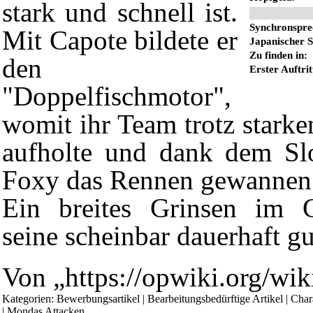
stark und schnell ist.
Synchronspre
Mit Capote bildete er
Japanischer
S
Zu finden in:
den
Erster Auftrit
"Doppelfischmotor",
womit ihr Team trotz stark
aufholte und dank dem
S
Foxy
das Rennen gewannen
Ein breites Grinsen im G
seine scheinbar dauerhaft g
Diese Seite wurde zuletzt am 5. Mai 2019 um 00:29 Uhr geänder
[2 beobachtende Benutzer]
Von „
https://opwiki.org/wi
Powered by
Computer-Base
.
Datenschutz-Optionen
Kategorien
:
Bewerbungsartikel
|
Bearbeitungsbedürftige Artikel
|
Char
|
Mondas Attacken