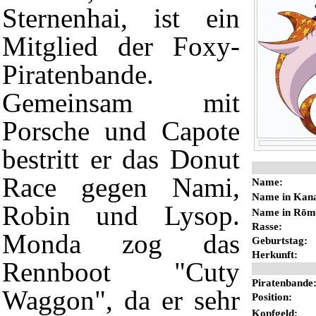
Sternenhai, ist ein
Mitglied der Foxy-
Piratenbande.
Gemeinsam mit
Porsche
und
Capote
bestritt er das
Donut
Race
gegen
Nami
,
Name:
Name in Kan
Robin
und
Lysop
.
Name in Rōma
Rasse
:
Monda zog das
Geburtstag
:
Herkunft:
Rennboot "Cuty
Piratenbande
Waggon", da er sehr
Position
:
Kopfgeld
: