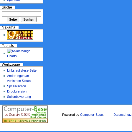
Suche
Nakama
Toplists
Werkzeuge
Links auf diese Seite
Änderungen an
verlinkten Seiten
Spezialseiten
Druckversion
Seitenbewertung
Powered by
Computer-Base
.
Datenschutz