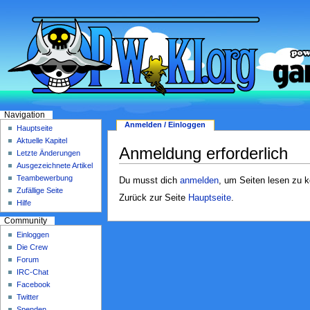
Navigation
Anmelden / Einloggen
Hauptseite
Aktuelle Kapitel
Anmeldung erforderlich
Letzte Änderungen
Ausgezeichnete Artikel
Teambewerbung
Du musst dich
anmelden
, um Seiten lesen zu 
Zufällige Seite
Zurück zur Seite
Hauptseite
.
Hilfe
Community
Einloggen
Die Crew
Forum
IRC-Chat
Facebook
Twitter
Spenden