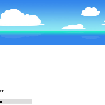
er
in