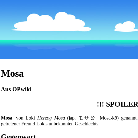
Mosa
Aus OPwiki
!!!
SPOILER
Mosa
, von
Loki
Herzog Mosa
(jap. モサ公, Mosa-kō) genannt, ist
getretener Freund Lokis unbekannten Geschlechts.
Gegenwart