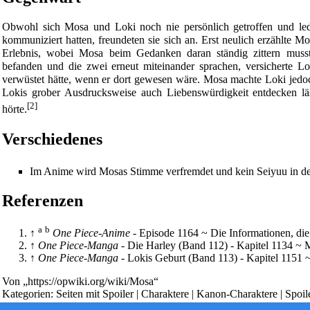
Obwohl sich Mosa und Loki noch nie persönlich getroffen und le
kommuniziert hatten, freundeten sie sich an. Erst neulich erzählte 
Erlebnis, wobei Mosa beim Gedanken daran ständig zittern muss
befanden und die zwei erneut miteinander sprachen, versicherte L
verwüstet hätte, wenn er dort gewesen wäre. Mosa machte Loki jedoc
Lokis grober Ausdrucksweise auch Liebenswürdigkeit entdecken läs
[2]
hörte.
Verschiedenes
Im Anime wird Mosas Stimme verfremdet und kein Seiyuu in den 
Diese Seite wurde zuletzt am 1. Juni 2026 um 21:43 Uhr geänder
Referenzen
Powered by
Computer-Base
.
Datenschutz-Optionen
a
b
↑
One Piece-Anime
-
Episode 1164
~
Die Informationen, die
↑
One Piece-Manga
-
Die Harley (Band 112)
-
Kapitel 1134
~ M
↑
One Piece-Manga
-
Lokis Geburt (Band 113)
-
Kapitel 1151
Von „
https://opwiki.org/wiki/Mosa
“
Kategorien
:
Seiten mit Spoiler
|
Charaktere
|
Kanon-Charaktere
|
Spoil