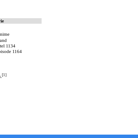
rie
nime
and
tel 1134
pisode 1164
[1]
.