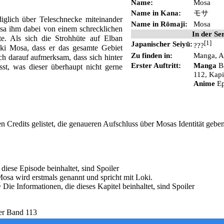
Name:
Mosa
Name in Kana:
モサ
diglich über
Teleschnecke
miteinander
Name in Rōmaji:
Mosa
Mosa ihm dabei von einem schrecklichen
In der Se
te. Als sich die
Strohhüte
auf
Elban
Japanischer
Seiyū
:
[1]
???
oki Mosa, dass er das gesamte Gebiet
Zu finden in:
Manga
,
A
h darauf aufmerksam, dass sich hinter
Erster Auftritt:
Manga
B
st, was dieser überhaupt nicht gerne
112
,
Kapi
Anime
E
Credits gelistet, die genaueren Aufschluss über Mosas Identität geben
t.
 diese Episode beinhaltet, sind Spoiler
osa wird erstmals genannt und spricht mit Loki.
~
Die Informationen, die dieses Kapitel beinhaltet, sind Spoiler
er Band 113