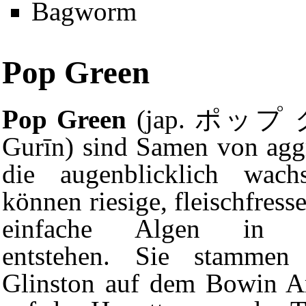
Bagworm
Pop Green
Pop Green
(jap. ポップ 
Gurīn) sind Samen von aggr
die augenblicklich wac
können riesige, fleischfres
einfache Algen in Se
entstehen. Sie stamme
Glinston auf dem
Bowin Ar