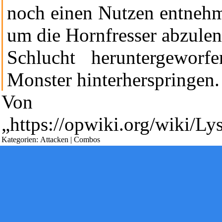
noch einen Nutzen entnehme
um die
Hornfresser
abzulen
Schlucht heruntergeworf
Diese Seite wurde zuletzt am 2. Juli 2023 um 20:38 Uhr geänder
[6 beobachtende Benutzer]
Monster hinterherspringen.
Powered by
Computer-Base
.
Von
Datenschutz-Optionen
„
https://opwiki.org/wiki/
Kategorien
:
Attacken
|
Combos