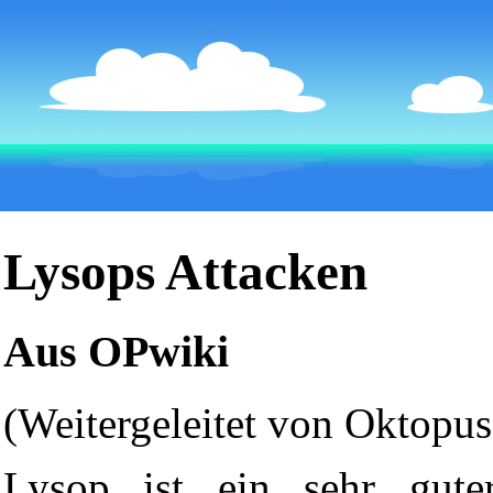
Lysops Attacken
Aus OPwiki
(Weitergeleitet von
Oktopus
Lysop
ist ein sehr gut