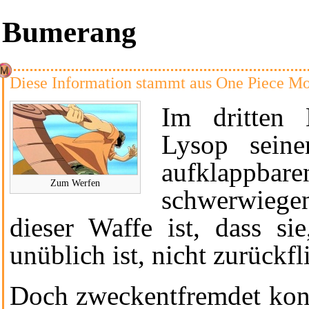
Bumerang
Diese Information stammt aus
One Piece Mo
Im
dritten 
Lysop seine
aufklappbar
Zum Werfen
schwerwiegen
dieser Waffe ist, dass s
unüblich ist, nicht zurückfl
Doch zweckentfremdet ko