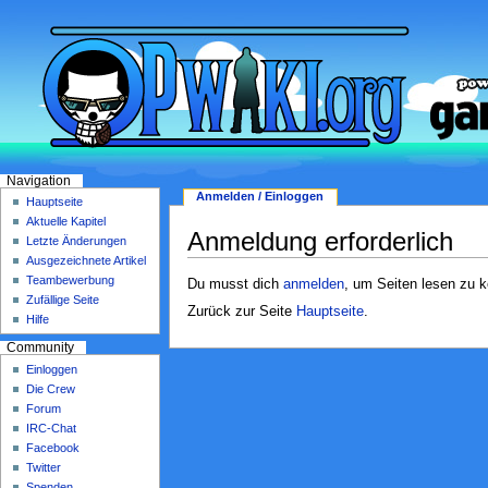
Navigation
Anmelden / Einloggen
Hauptseite
Aktuelle Kapitel
Anmeldung erforderlich
Letzte Änderungen
Ausgezeichnete Artikel
Teambewerbung
Du musst dich
anmelden
, um Seiten lesen zu 
Zufällige Seite
Zurück zur Seite
Hauptseite
.
Hilfe
Community
Einloggen
Die Crew
Forum
IRC-Chat
Facebook
Twitter
Spenden