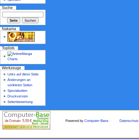
Suche
Nakama
Toplists
Werkzeuge
Links auf diese Seite
Änderungen an
verlinkten Seiten
Spezialseiten
Druckversion
Seitenbewertung
Powered by
Computer-Base
.
Datenschutz