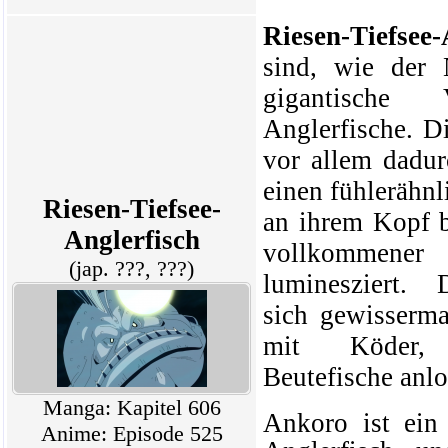
Riesen-Tiefsee-
sind, wie der 
gigantische 
Anglerfische
. D
vor allem dadur
einen fühlerähn
Riesen-Tiefsee-
an ihrem Kopf b
Anglerfisch
vollkommene
(jap. ???, ???)
luminesziert. 
sich gewisserm
mit Köder,
Beutefische anlo
Manga: Kapitel 606
Ankoro
ist ein 
Anime: Episode 525