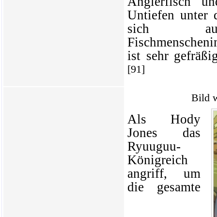
Anglerfisch u
Untiefen unter 
sich a
Fischmenschenin
ist sehr gefräßi
[91]
Bild 
Als Hody
Jones das
Ryuuguu-
Königreich
angriff, um
die gesamte