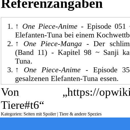
Referenzangaben
↑
One Piece-Anime
-
Episode 051
~
Elefanten-Tuna bei einem Kochwett
↑
One Piece-Manga
-
Der schli
(Band 11)
-
Kapitel 98
~ Sanji kau
Tuna.
↑
One Piece-Anime
-
Episode 35
Diese Seite wurde zuletzt am 5. April 2026 um 09:40 Uhr geände
[4 beobachtende Benutzer]
gesalzenen Elefanten-Tuna essen.
Powered by
Computer-Base
.
↑
One Piece-Anime
-
Episode 055
~ 
Von „
https://opwik
Datenschutz-Optionen
Millenniumsdrachen.
Tiere#t6
“
↑
One Piece-Manga
-
Wehe, du stirb
68
~ Erster Auftritt eines Panda-Hais
Kategorien
:
Seiten mit Spoiler
|
Tiere & andere Spezies
↑
One Piece-Anime
-
Episode 046
~ 