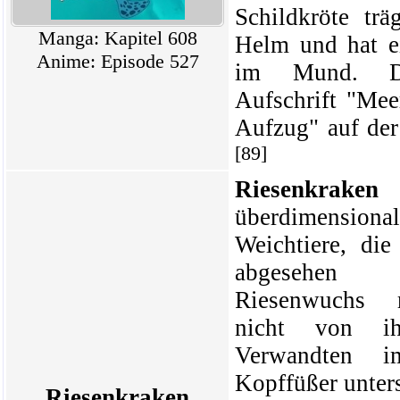
Schildkröte tr
Manga: Kapitel 608
Helm und hat ei
Anime: Episode 527
im Mund. D
Aufschrift "Mee
Aufzug" auf der
[89]
Riesenkraken
überdimens
Weichtiere
, die
abgesehen
Riesenwuchs r
nicht von ih
Verwandten 
Kopffüßer unter
Riesenkraken