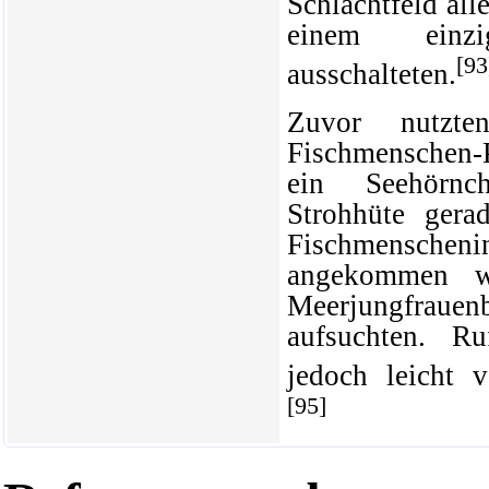
Schlachtfeld all
einem einzi
[93
ausschalteten.
Zuvor nutzt
Fischmenschen-
ein Seehörnc
Strohhüte gera
Fischmenscheni
angekommen w
Meerjungfrauen
aufsuchten. R
jedoch leicht v
[95]