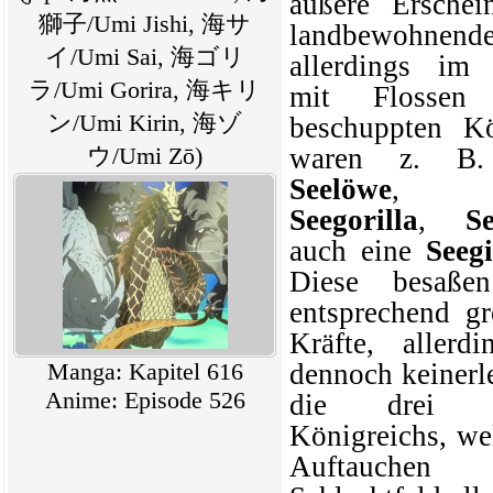
äußere Erschei
獅子/Umi Jishi, 海サ
landbewohnen
イ/Umi Sai, 海ゴリ
allerdings im
ラ/Umi Gorira, 海キリ
mit Flossen
ン/Umi Kirin, 海ゾ
beschuppten Kö
waren z. B
ウ/Umi Zō)
Seelöwe
Seegorilla
,
Se
auch eine
Seegi
Diese besaßen
entsprechend gr
Kräfte, allerd
dennoch keinerl
Manga: Kapitel 616
Anime: Episode 526
die drei P
Königreichs
, we
Auftauche