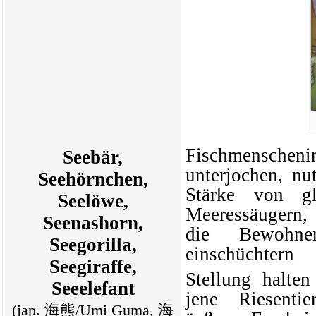
Fischmensc
Seebär,
unterjochen, nu
Seehörnchen,
Stärke von gl
Seelöwe,
Meeressäugern
,
Seenashorn,
die Bewohne
Seegorilla,
einschüchte
Seegiraffe,
Stellung halten 
Seeelefant
jene Riesenti
(jap. 海熊/Umi Guma, 海