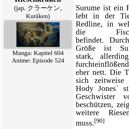
Surume
ist ein 
(jap. クラーケン,
lebt in der Ti
Kurāken)
Redline
, in we
die Fischme
befindet. Durc
Größe ist Su
Manga: Kapitel 604
stark, allerdin
Anime: Episode 524
furchteinflöße
eher nett. Die T
sich zeitweise
Hody Jones
´ s
Geschwister 
beschützen, zei
weitere Riese
[90]
muss.