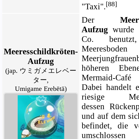
[88]
"Taxi".
Der
Meer
Aufzug
wurde
Co. benut
Meeresb
Meeresschildkröten-
Meerjungfraue
Aufzug
höheren Ebe
(jap. ウミガメエレベー
Mermaid-Café
ター,
Dabei handelt 
Umigame Erebētā)
riesige Meere
dessen Rückenp
und auf dem sic
befindet, die 
umschlosse