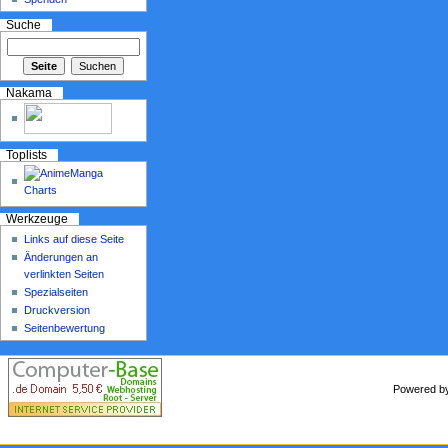
Suche
Nakama
Toplists
Werkzeuge
Links auf diese Seite
Änderungen an
verlinkten Seiten
Spezialseiten
Druckversion
Seitenbewertung
Powered 