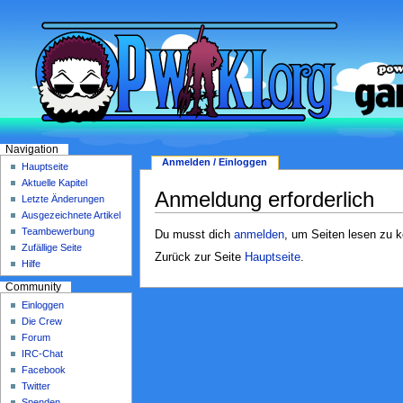
Navigation
Anmelden / Einloggen
Hauptseite
Aktuelle Kapitel
Anmeldung erforderlich
Letzte Änderungen
Ausgezeichnete Artikel
Teambewerbung
Du musst dich
anmelden
, um Seiten lesen zu 
Zufällige Seite
Zurück zur Seite
Hauptseite
.
Hilfe
Community
Einloggen
Die Crew
Forum
IRC-Chat
Facebook
Twitter
Spenden