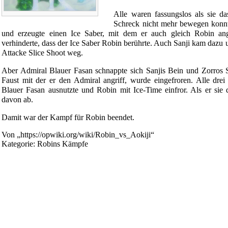
Alle waren fassungslos als sie d
Schreck nicht mehr bewegen konnt
und erzeugte einen Ice Saber, mit dem er auch gleich Robin an
verhinderte, dass der Ice Saber Robin berührte. Auch
Sanji
kam dazu un
Attacke Slice Shoot weg.
Aber Admiral Blauer Fasan schnappte sich Sanjis Bein und Zorros S
Faust mit der er den Admiral angriff, wurde eingefroren. Alle dr
Blauer Fasan ausnutzte und Robin mit
Ice-Time
einfror. Als er sie 
davon ab.
Damit war der Kampf für Robin beendet.
Von „
https://opwiki.org/wiki/Robin_vs_Aokiji
“
Kategorie
:
Robins Kämpfe
Diese Seite wurde zuletzt am 20. September 2019 um 01:26 Uhr
[2 beobachtende Benutzer]
Powered by
Computer-Base
.
Datenschutz-Optionen