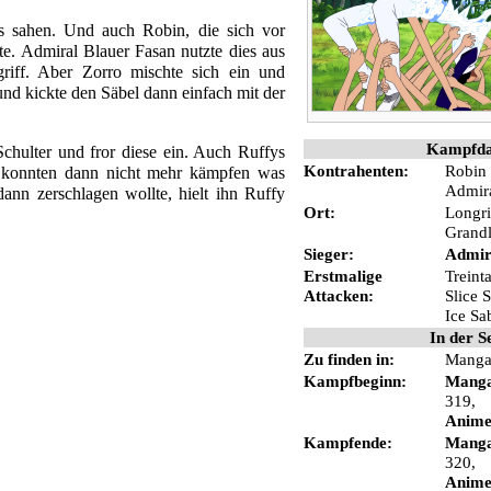
as sahen. Und auch Robin, die sich vor
e. Admiral Blauer Fasan nutzte dies aus
griff. Aber
Zorro
mischte sich ein und
d kickte den Säbel dann einfach mit der
Kampfda
chulter und fror diese ein. Auch Ruffys
Kontrahenten:
Robin
ei konnten dann nicht mehr kämpfen was
Admira
dann zerschlagen wollte, hielt ihn Ruffy
Ort:
Longr
Grandl
Sieger:
Admir
Erstmalige
Treint
Attacken:
Slice 
Ice Sa
 geändert.
In der S
Zu finden in:
Mang
Kampfbeginn:
Mang
319
,
Anim
Kampfende:
Mang
320
,
Anim