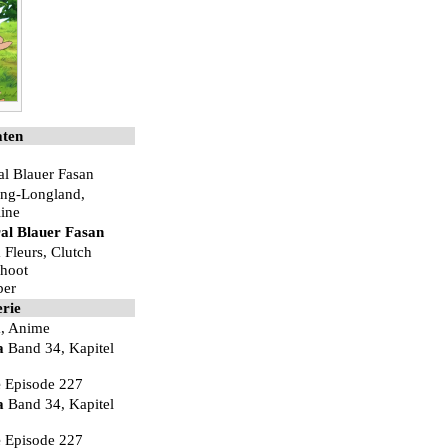
ten
l Blauer Fasan
ing-Longland
,
ine
al Blauer Fasan
a Fleurs, Clutch
Shoot
ber
erie
a
,
Anime
a
Band 34
,
Kapitel
e
Episode 227
a
Band 34
,
Kapitel
e
Episode 227