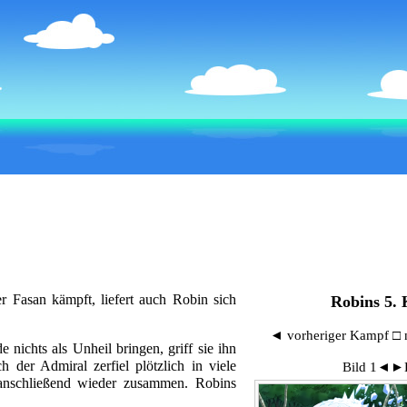
er Fasan
kämpft
, liefert auch Robin sich
Robins 5.
◄ vorheriger Kampf
□
 nichts als Unheil bringen, griff sie ihn
h der Admiral zerfiel plötzlich in viele
Bild 1
◄►
h anschließend wieder zusammen. Robins