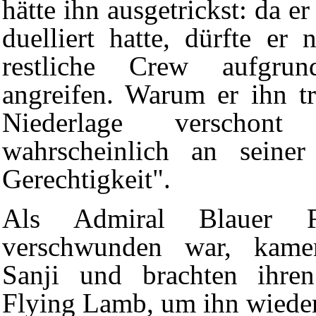
hätte ihn ausgetrickst: da er
duelliert hatte, dürfte er 
restliche Crew aufgru
angreifen. Warum er ihn tr
Niederlage verschont
wahrscheinlich an seiner
Gerechtigkeit".
Als Admiral Blauer Fa
verschwunden war, ka
Sanji
und brachten ihren
Flying Lamb, um ihn wieder
Diese Seite wurde zuletzt am 20. September 2019 um 01:25 Uhr