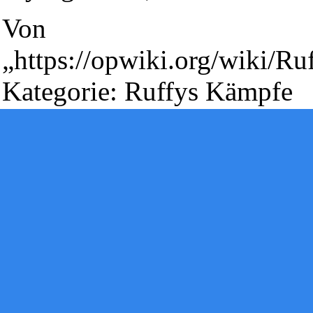
[1 beobachtender Benutzer]
Von
Powered by
Computer-Base
.
Datenschutz-Optionen
„
https://opwiki.org/wiki/Ru
Kategorie
:
Ruffys Kämpfe