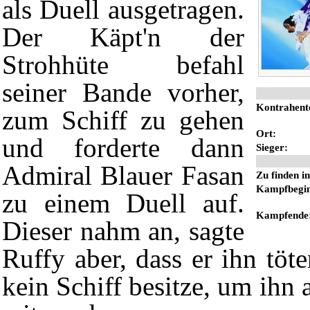
als
Duell
ausgetragen.
Der Käpt'n der
Strohhüte befahl
seiner
Bande
vorher,
Kontrahent
zum
Schiff
zu gehen
Ort:
und forderte dann
Sieger:
Admiral Blauer Fasan
Zu finden in
Kampfbegi
zu einem Duell auf.
Kampfende
Dieser nahm an, sagte
Ruffy aber, dass er ihn töt
kein Schiff besitze, um ihn