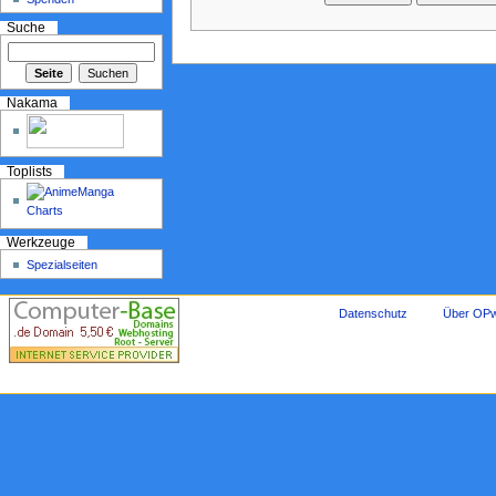
Suche
Nakama
Toplists
Werkzeuge
Spezialseiten
Datenschutz
Über OPw