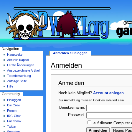
Navigation
Anmelden / Einloggen
Hauptseite
Aktuelle Kapitel
Anmelden
Letzte Änderungen
Ausgezeichnete Artikel
Teambewerbung
Zufällige Seite
Anmelden
Hilfe
Noch kein Mitglied?
Account anlegen
.
Community
Einloggen
Zur Anmeldung müssen Cookies aktiviert sein.
Die Crew
Benutzername:
Forum
Passwort:
IRC-Chat
Facebook
auf diesem Computer 
Twitter
Spenden