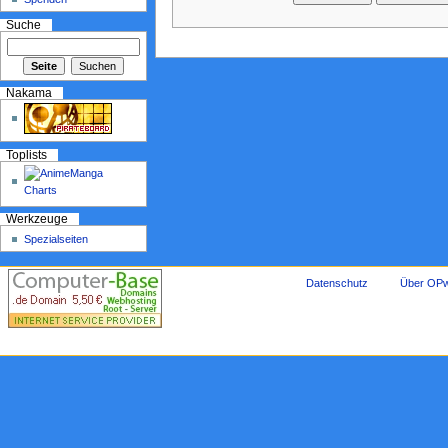
Suche
Nakama
Toplists
Werkzeuge
Spezialseiten
Datenschutz
Über OPw