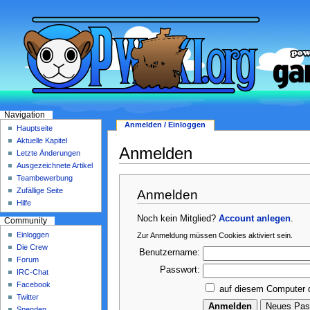
Navigation
Anmelden / Einloggen
Hauptseite
Aktuelle Kapitel
Anmelden
Letzte Änderungen
Ausgezeichnete Artikel
Teambewerbung
Zufällige Seite
Anmelden
Hilfe
Noch kein Mitglied?
Account anlegen
.
Community
Einloggen
Zur Anmeldung müssen Cookies aktiviert sein.
Die Crew
Benutzername:
Forum
Passwort:
IRC-Chat
Facebook
auf diesem Computer 
Twitter
Spenden