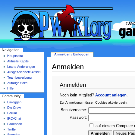
Navigation
Anmelden / Einloggen
Hauptseite
Aktuelle Kapitel
Anmelden
Letzte Änderungen
Ausgezeichnete Artikel
Teambewerbung
Zufällige Seite
Anmelden
Hilfe
Noch kein Mitglied?
Account anlegen
.
Community
Einloggen
Zur Anmeldung müssen Cookies aktiviert sein.
Die Crew
Benutzername:
Forum
Passwort:
IRC-Chat
Facebook
auf diesem Computer 
Twitter
Spenden