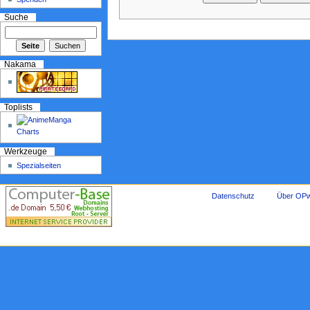
Suche
Nakama
Toplists
Werkzeuge
Spezialseiten
Datenschutz
Über OPw