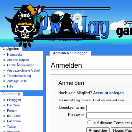
Navigation
Anmelden / Einloggen
Hauptseite
Aktuelle Kapitel
Anmelden
Letzte Änderungen
Ausgezeichnete Artikel
Teambewerbung
Zufällige Seite
Anmelden
Hilfe
Noch kein Mitglied?
Account anlegen
.
Community
Einloggen
Zur Anmeldung müssen Cookies aktiviert sein.
Die Crew
Benutzername:
Forum
Passwort:
IRC-Chat
Facebook
auf diesem Computer 
Twitter
Spenden