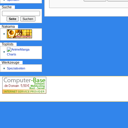
Suche
Nakama
Toplists
Werkzeuge
Spezialseiten