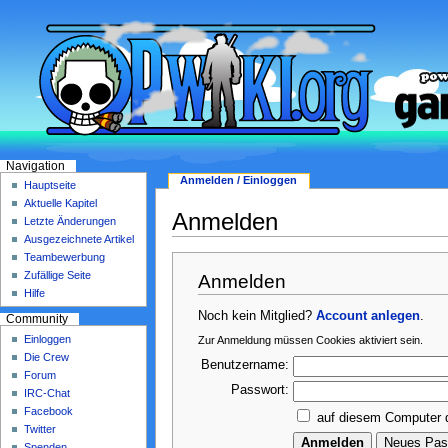
Navigation
Anmelden / Einloggen
Hauptseite
Aktuelle Kapitel
Anmelden
Letzte Änderungen
Ausgezeichnete Artikel
Teambewerbung
Zufällige Seite
Anmelden
Hilfe
Noch kein Mitglied?
Account anlegen
.
Community
Einloggen
Zur Anmeldung müssen Cookies aktiviert sein.
Die Crew
Benutzername:
Forum
Passwort:
IRC-Chat
Facebook
auf diesem Computer 
Twitter
Spenden