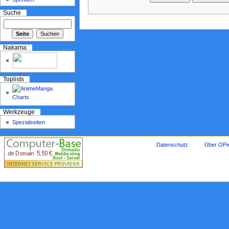
Suche
Nakama
Toplists
Werkzeuge
Spezialseiten
Datenschutz
Über OPw