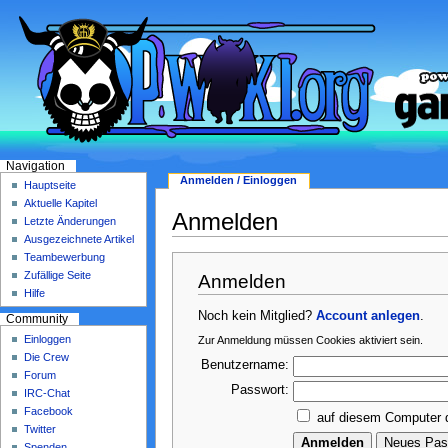
Navigation
Anmelden / Einloggen
Hauptseite
Aktuelle Kapitel
Anmelden
Letzte Änderungen
Ausgezeichnete Artikel
Teambewerbung
Zufällige Seite
Anmelden
Hilfe
Noch kein Mitglied?
Account anlegen
.
Community
Einloggen
Zur Anmeldung müssen Cookies aktiviert sein.
Die Crew
Benutzername:
Forum
Passwort:
IRC-Chat
Facebook
auf diesem Computer 
Twitter
Spenden