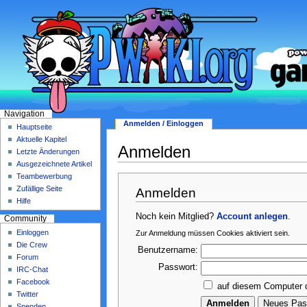
Navigation
Anmelden / Einloggen
Hauptseite
Aktuelle Kapitel
Anmelden
Letzte Änderungen
Ausgezeichnete Artikel
Teambewerbung
Zufällige Seite
Anmelden
Hilfe
Noch kein Mitglied?
Account anlegen
.
Community
Einloggen
Zur Anmeldung müssen Cookies aktiviert sein.
Die Crew
Benutzername:
Forum
Passwort:
IRC-Chat
Facebook
auf diesem Computer 
Twitter
Spenden