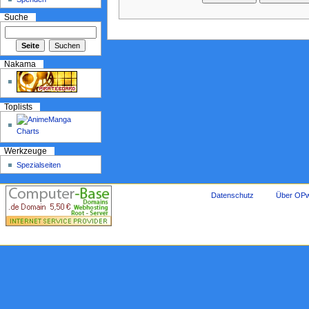
Suche
Nakama
Toplists
Werkzeuge
Spezialseiten
Datenschutz
Über OPw