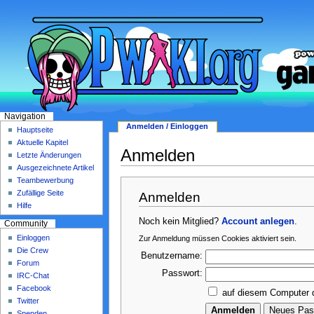
Navigation
Anmelden / Einloggen
Hauptseite
Aktuelle Kapitel
Anmelden
Letzte Änderungen
Ausgezeichnete Artikel
Teambewerbung
Zufällige Seite
Anmelden
Hilfe
Noch kein Mitglied?
Account anlegen
.
Community
Einloggen
Zur Anmeldung müssen Cookies aktiviert sein.
Die Crew
Benutzername:
Forum
Passwort:
IRC-Chat
Facebook
auf diesem Computer 
Twitter
Spenden