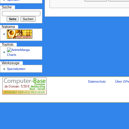
Suche
Nakama
Toplists
Werkzeuge
Spezialseiten
Datenschutz
Über OPw