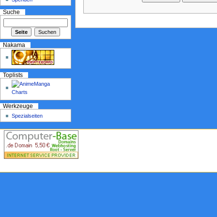
Suche
Nakama
Toplists
Werkzeuge
Spezialseiten