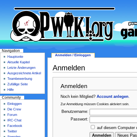
Navigation
Anmelden / Einloggen
Hauptseite
Aktuelle Kapitel
Anmelden
Letzte Änderungen
Ausgezeichnete Artikel
Teambewerbung
Zufällige Seite
Anmelden
Hilfe
Noch kein Mitglied?
Account anlegen
.
Community
Einloggen
Zur Anmeldung müssen Cookies aktiviert sein.
Die Crew
Benutzername:
Forum
Passwort:
IRC-Chat
Facebook
auf diesem Computer 
Twitter
Spenden