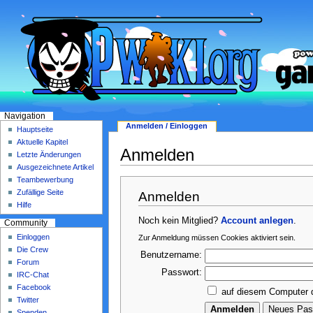
Navigation
Anmelden / Einloggen
Hauptseite
Aktuelle Kapitel
Anmelden
Letzte Änderungen
Ausgezeichnete Artikel
Teambewerbung
Zufällige Seite
Anmelden
Hilfe
Noch kein Mitglied?
Account anlegen
.
Community
Einloggen
Zur Anmeldung müssen Cookies aktiviert sein.
Die Crew
Benutzername:
Forum
Passwort:
IRC-Chat
Facebook
auf diesem Computer 
Twitter
Spenden