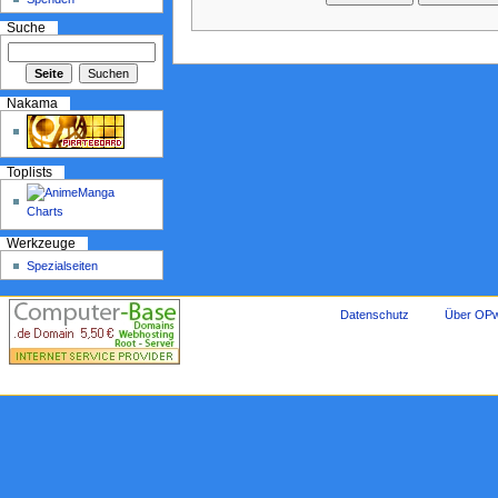
Suche
Nakama
Toplists
Werkzeuge
Spezialseiten
Datenschutz
Über OPw