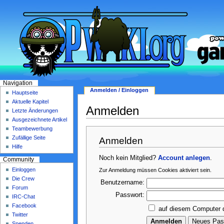
Navigation
Anmelden / Einloggen
Hauptseite
Aktuelle Kapitel
Anmelden
Letzte Änderungen
Ausgezeichnete Artikel
Teambewerbung
Zufällige Seite
Anmelden
Hilfe
Noch kein Mitglied?
Account anlegen
.
Community
Einloggen
Zur Anmeldung müssen Cookies aktiviert sein.
Die Crew
Benutzername:
Forum
Passwort:
IRC-Chat
Facebook
auf diesem Computer 
Twitter
Spenden