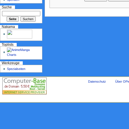
Suche
Nakama
Toplists
Werkzeuge
Spezialseiten
Datenschutz
Über OPw