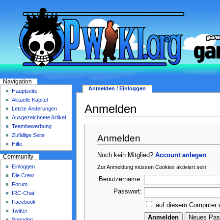
Navigation
Anmelden / Einloggen
Hauptseite
Aktuelle Kapitel
Anmelden
Letzte Änderungen
Ausgezeichnete Artikel
Teambewerbung
Zufällige Seite
Anmelden
Hilfe
Noch kein Mitglied?
Account anlegen
.
Community
Einloggen
Zur Anmeldung müssen Cookies aktiviert sein.
Die Crew
Benutzername:
Forum
Passwort:
IRC-Chat
Facebook
auf diesem Computer 
Twitter
Spenden