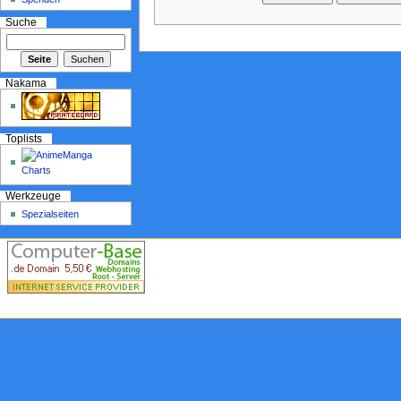
Suche
Nakama
Toplists
Werkzeuge
Spezialseiten