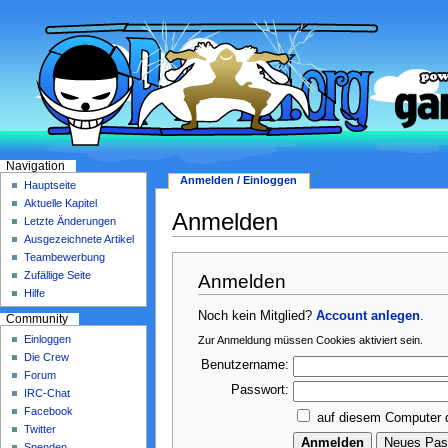
Navigation
Anmelden / Einloggen
Hauptseite
Aktuelle Kapitel
Anmelden
Letzte Änderungen
Ausgezeichnete Artikel
Teambewerbung
Zufällige Seite
Anmelden
Hilfe
Noch kein Mitglied?
Account anlegen
.
Community
Einloggen
Zur Anmeldung müssen Cookies aktiviert sein.
Die Crew
Benutzername:
Forum
Passwort:
IRC-Chat
Facebook
auf diesem Computer 
Twitter
Spenden