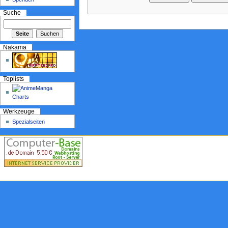
Suche
Nakama
Toplists
Werkzeuge
Spezialseiten