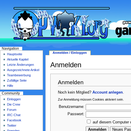
Navigation
Anmelden / Einloggen
Hauptseite
Aktuelle Kapitel
Anmelden
Letzte Änderungen
Ausgezeichnete Artikel
Teambewerbung
Zufällige Seite
Anmelden
Hilfe
Noch kein Mitglied?
Account anlegen
.
Community
Einloggen
Zur Anmeldung müssen Cookies aktiviert sein.
Die Crew
Benutzername:
Forum
Passwort:
IRC-Chat
Facebook
auf diesem Computer 
Twitter
Spenden