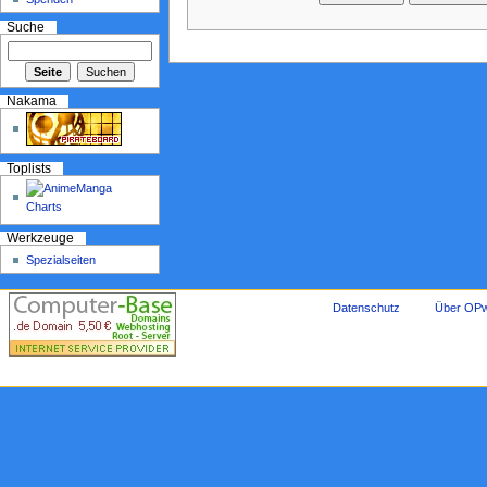
Suche
Nakama
Toplists
Werkzeuge
Spezialseiten
Datenschutz
Über OPw