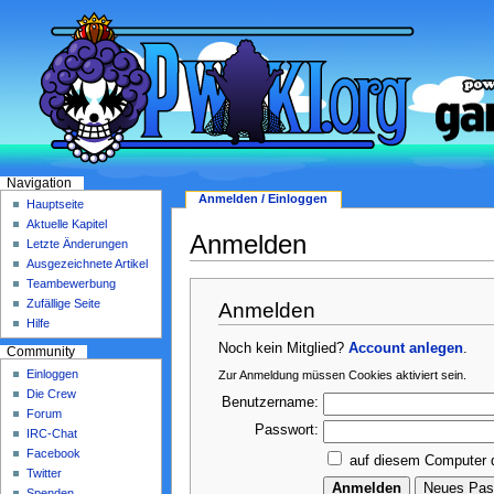
Navigation
Anmelden / Einloggen
Hauptseite
Aktuelle Kapitel
Anmelden
Letzte Änderungen
Ausgezeichnete Artikel
Teambewerbung
Zufällige Seite
Anmelden
Hilfe
Noch kein Mitglied?
Account anlegen
.
Community
Einloggen
Zur Anmeldung müssen Cookies aktiviert sein.
Die Crew
Benutzername:
Forum
Passwort:
IRC-Chat
Facebook
auf diesem Computer 
Twitter
Spenden