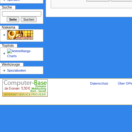
Suche
Nakama
Toplists
Werkzeuge
Spezialseiten
Datenschutz
Über OPw