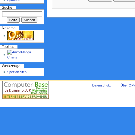
Suche
Nakama
Toplists
Werkzeuge
Spezialseiten
Datenschutz
Über OPw