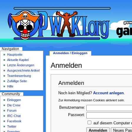
Navigation
Anmelden / Einloggen
Hauptseite
Aktuelle Kapitel
Anmelden
Letzte Änderungen
Ausgezeichnete Artikel
Teambewerbung
Zufällige Seite
Anmelden
Hilfe
Noch kein Mitglied?
Account anlegen
.
Community
Einloggen
Zur Anmeldung müssen Cookies aktiviert sein.
Die Crew
Benutzername:
Forum
Passwort:
IRC-Chat
Facebook
auf diesem Computer 
Twitter
Spenden