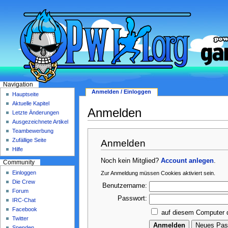
Navigation
Anmelden / Einloggen
Hauptseite
Aktuelle Kapitel
Anmelden
Letzte Änderungen
Ausgezeichnete Artikel
Teambewerbung
Zufällige Seite
Anmelden
Hilfe
Noch kein Mitglied?
Account anlegen
.
Community
Einloggen
Zur Anmeldung müssen Cookies aktiviert sein.
Die Crew
Benutzername:
Forum
Passwort:
IRC-Chat
Facebook
auf diesem Computer 
Twitter
Spenden