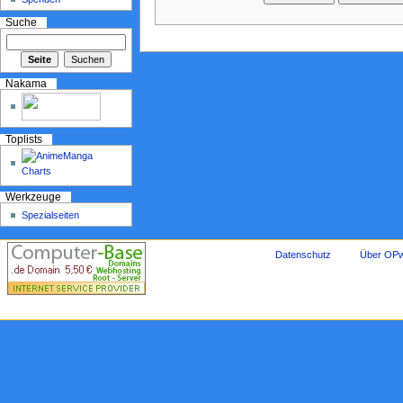
Suche
Nakama
Toplists
Werkzeuge
Spezialseiten
Datenschutz
Über OPw