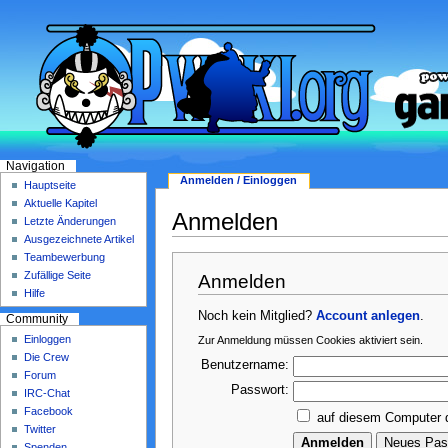
Navigation
Anmelden / Einloggen
Hauptseite
Aktuelle Kapitel
Anmelden
Letzte Änderungen
Ausgezeichnete Artikel
Teambewerbung
Zufällige Seite
Anmelden
Hilfe
Noch kein Mitglied?
Account anlegen
.
Community
Einloggen
Zur Anmeldung müssen Cookies aktiviert sein.
Die Crew
Benutzername:
Forum
Passwort:
IRC-Chat
Facebook
auf diesem Computer 
Twitter
Spenden