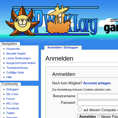
Navigation
Anmelden / Einloggen
Hauptseite
Aktuelle Kapitel
Anmelden
Letzte Änderungen
Ausgezeichnete Artikel
Teambewerbung
Zufällige Seite
Anmelden
Hilfe
Noch kein Mitglied?
Account anlegen
.
Community
Einloggen
Zur Anmeldung müssen Cookies aktiviert sein.
Die Crew
Benutzername:
Forum
Passwort:
IRC-Chat
Facebook
auf diesem Computer 
Twitter
Spenden