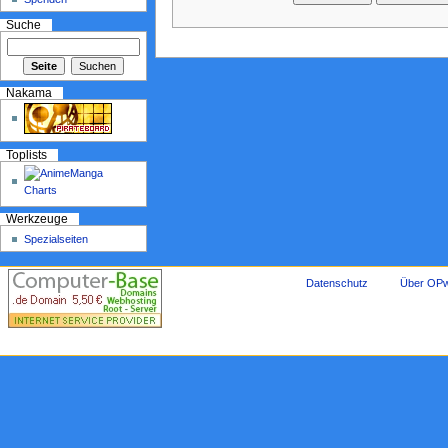
Suche
Nakama
Toplists
Werkzeuge
Spezialseiten
Datenschutz
Über OPw