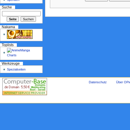
Suche
Nakama
Toplists
Werkzeuge
Spezialseiten
Datenschutz
Über OPw