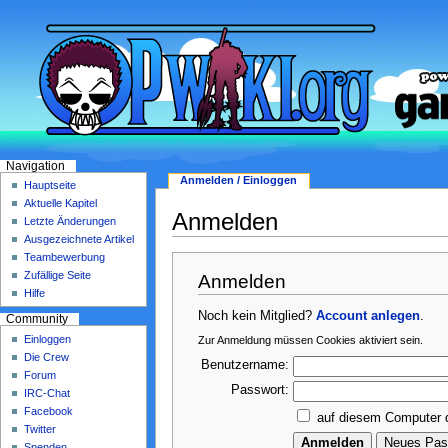
Navigation
Anmelden / Einloggen
Hauptseite
Aktuelle Kapitel
Anmelden
Letzte Änderungen
Ausgezeichnete Artikel
Teambewerbung
Zufällige Seite
Anmelden
Hilfe
Noch kein Mitglied?
Account anlegen
.
Community
Einloggen
Zur Anmeldung müssen Cookies aktiviert sein.
Die Crew
Benutzername:
Forum
Passwort:
IRC-Chat
Facebook
auf diesem Computer 
Twitter
Spenden