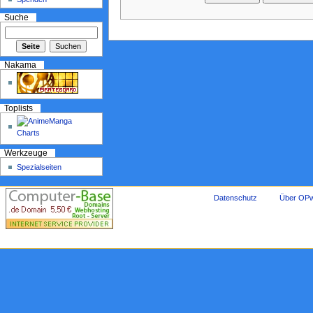
Suche
Nakama
Toplists
Werkzeuge
Spezialseiten
Datenschutz
Über OPw