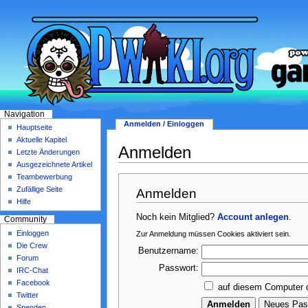
Navigation
Anmelden / Einloggen
Hauptseite
Aktuelle Kapitel
Anmelden
Letzte Änderungen
Ausgezeichnete Artikel
Teambewerbung
Zufällige Seite
Anmelden
Hilfe
Noch kein Mitglied?
Account anlegen
.
Community
Einloggen
Zur Anmeldung müssen Cookies aktiviert sein.
Die Crew
Benutzername:
Forum
Passwort:
IRC-Chat
Facebook
auf diesem Computer 
Twitter
Spenden