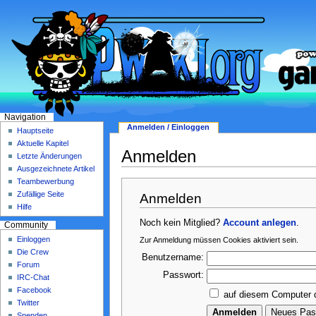
Navigation
Anmelden / Einloggen
Hauptseite
Aktuelle Kapitel
Anmelden
Letzte Änderungen
Ausgezeichnete Artikel
Teambewerbung
Zufällige Seite
Anmelden
Hilfe
Noch kein Mitglied?
Account anlegen
.
Community
Einloggen
Zur Anmeldung müssen Cookies aktiviert sein.
Die Crew
Benutzername:
Forum
Passwort:
IRC-Chat
Facebook
auf diesem Computer 
Twitter
Spenden