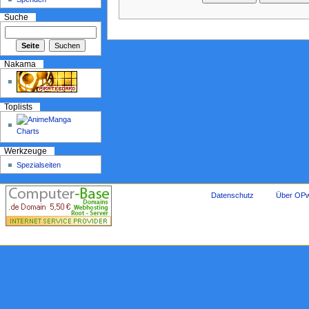
Suche
Nakama
Toplists
Werkzeuge
Spezialseiten
Datenschutz
Über OPw