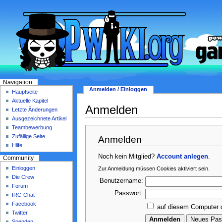
Navigation
Anmelden / Einloggen
Hauptseite
Aktuelle Kapitel
Anmelden
Letzte Änderungen
Ausgezeichnete Artikel
Teambewerbung
Zufällige Seite
Anmelden
Hilfe
Noch kein Mitglied?
Account anlegen
.
Community
Einloggen
Zur Anmeldung müssen Cookies aktiviert sein.
Die Crew
Benutzername:
Forum
Passwort:
IRC-Chat
Facebook
auf diesem Computer 
Twitter
Spenden