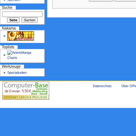
Suche
Nakama
Toplists
Werkzeuge
Spezialseiten
Datenschutz
Über OPw