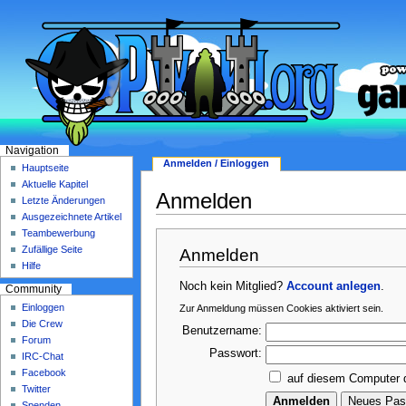
Navigation
Anmelden / Einloggen
Hauptseite
Aktuelle Kapitel
Anmelden
Letzte Änderungen
Ausgezeichnete Artikel
Teambewerbung
Zufällige Seite
Anmelden
Hilfe
Noch kein Mitglied?
Account anlegen
.
Community
Einloggen
Zur Anmeldung müssen Cookies aktiviert sein.
Die Crew
Benutzername:
Forum
Passwort:
IRC-Chat
Facebook
auf diesem Computer 
Twitter
Spenden