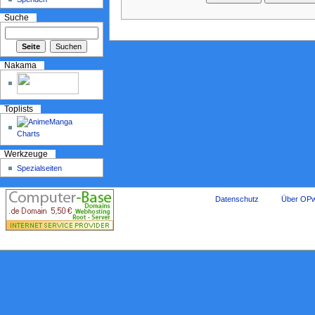
Suche
Nakama
Toplists
Werkzeuge
Spezialseiten
Datenschutz
Über OPw