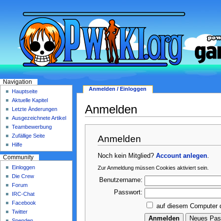
Navigation
Anmelden / Einloggen
Hauptseite
Aktuelle Kapitel
Anmelden
Letzte Änderungen
Ausgezeichnete Artikel
Teambewerbung
Zufällige Seite
Anmelden
Hilfe
Noch kein Mitglied?
Account anlegen
.
Community
Einloggen
Zur Anmeldung müssen Cookies aktiviert sein.
Die Crew
Benutzername:
Forum
Passwort:
IRC-Chat
Facebook
auf diesem Computer 
Twitter
Spenden