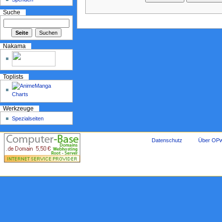
Suche
Nakama
Toplists
Werkzeuge
Spezialseiten
Datenschutz
Über OPw