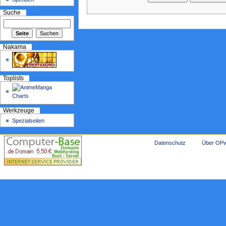
Suche
Nakama
Toplists
Werkzeuge
Spezialseiten
Datenschutz
Über OPw