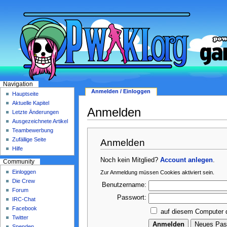
Navigation
Anmelden / Einloggen
Hauptseite
Aktuelle Kapitel
Anmelden
Letzte Änderungen
Ausgezeichnete Artikel
Teambewerbung
Zufällige Seite
Anmelden
Hilfe
Noch kein Mitglied?
Account anlegen
.
Community
Einloggen
Zur Anmeldung müssen Cookies aktiviert sein.
Die Crew
Benutzername:
Forum
Passwort:
IRC-Chat
Facebook
auf diesem Computer 
Twitter
Spenden