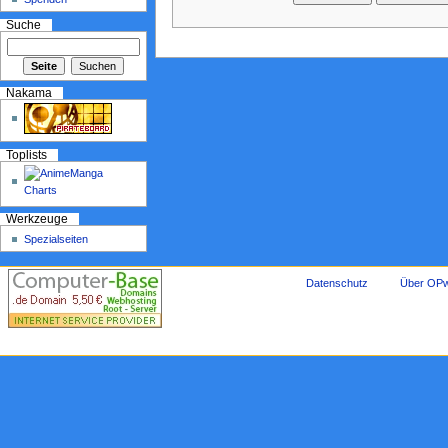
Suche
Nakama
Toplists
Werkzeuge
Spezialseiten
Datenschutz
Über OPw