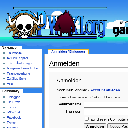
Navigation
Anmelden / Einloggen
Hauptseite
Aktuelle Kapitel
Anmelden
Letzte Änderungen
Ausgezeichnete Artikel
Teambewerbung
Zufällige Seite
Anmelden
Hilfe
Noch kein Mitglied?
Account anlegen
.
Community
Einloggen
Zur Anmeldung müssen Cookies aktiviert sein.
Die Crew
Benutzername:
Forum
Passwort:
IRC-Chat
Facebook
auf diesem Computer 
Twitter
Spenden