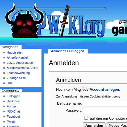
Navigation
Anmelden / Einloggen
Hauptseite
Aktuelle Kapitel
Anmelden
Letzte Änderungen
Ausgezeichnete Artikel
Teambewerbung
Zufällige Seite
Anmelden
Hilfe
Noch kein Mitglied?
Account anlegen
.
Community
Einloggen
Zur Anmeldung müssen Cookies aktiviert sein.
Die Crew
Benutzername:
Forum
Passwort:
IRC-Chat
Facebook
auf diesem Computer 
Twitter
Spenden