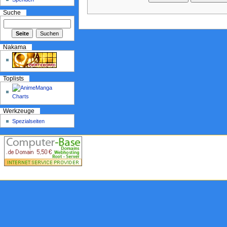
Suche
Nakama
Toplists
Werkzeuge
Spezialseiten