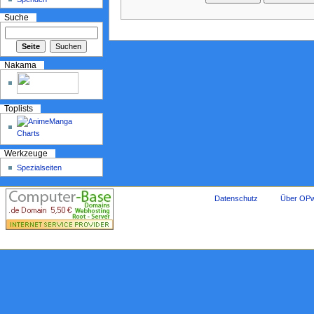
Suche
Nakama
Toplists
Werkzeuge
Spezialseiten
Datenschutz
Über OPw