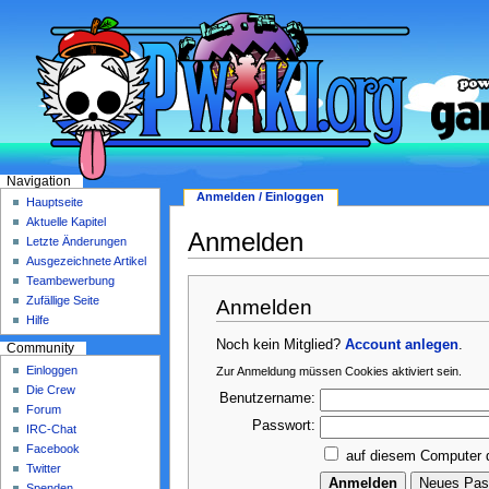
Navigation
Anmelden / Einloggen
Hauptseite
Aktuelle Kapitel
Anmelden
Letzte Änderungen
Ausgezeichnete Artikel
Teambewerbung
Zufällige Seite
Anmelden
Hilfe
Noch kein Mitglied?
Account anlegen
.
Community
Einloggen
Zur Anmeldung müssen Cookies aktiviert sein.
Die Crew
Benutzername:
Forum
Passwort:
IRC-Chat
Facebook
auf diesem Computer 
Twitter
Spenden