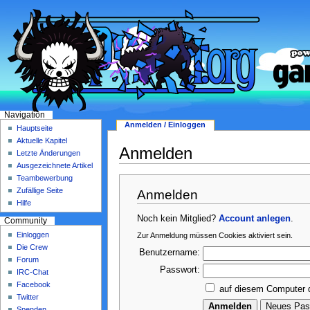
Navigation
Anmelden / Einloggen
Hauptseite
Aktuelle Kapitel
Anmelden
Letzte Änderungen
Ausgezeichnete Artikel
Teambewerbung
Zufällige Seite
Anmelden
Hilfe
Noch kein Mitglied?
Account anlegen
.
Community
Einloggen
Zur Anmeldung müssen Cookies aktiviert sein.
Die Crew
Benutzername:
Forum
Passwort:
IRC-Chat
Facebook
auf diesem Computer 
Twitter
Spenden