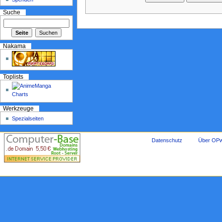
Suche
Nakama
Toplists
Werkzeuge
Spezialseiten
Datenschutz
Über OPw