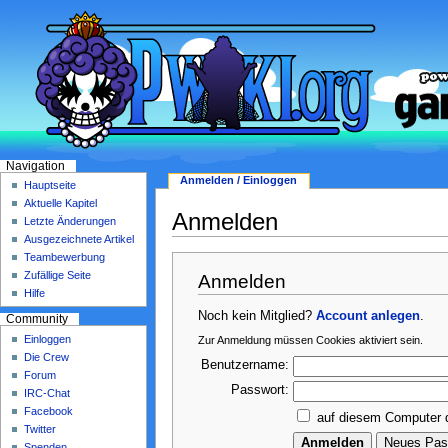
Navigation
Anmelden / Einloggen
Hauptseite
Aktuelle Kapitel
Anmelden
Letzte Änderungen
Ausgezeichnete Artikel
Teambewerbung
Zufällige Seite
Anmelden
Hilfe
Noch kein Mitglied?
Account anlegen
.
Community
Einloggen
Zur Anmeldung müssen Cookies aktiviert sein.
Die Crew
Benutzername:
Forum
Passwort:
IRC-Chat
Facebook
auf diesem Computer 
Twitter
Spenden