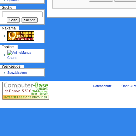
Suche
Nakama
Toplists
Werkzeuge
Spezialseiten
Datenschutz
Über OPw