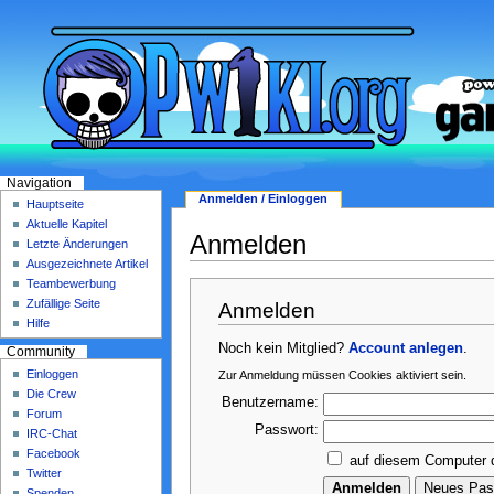
Navigation
Anmelden / Einloggen
Hauptseite
Aktuelle Kapitel
Anmelden
Letzte Änderungen
Ausgezeichnete Artikel
Teambewerbung
Zufällige Seite
Anmelden
Hilfe
Noch kein Mitglied?
Account anlegen
.
Community
Einloggen
Zur Anmeldung müssen Cookies aktiviert sein.
Die Crew
Benutzername:
Forum
Passwort:
IRC-Chat
Facebook
auf diesem Computer 
Twitter
Spenden