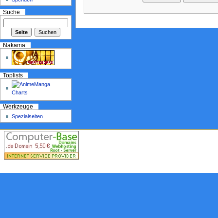
Suche
Nakama
Toplists
Werkzeuge
Spezialseiten