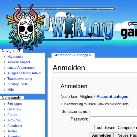
Navigation
Anmelden / Einloggen
Hauptseite
Aktuelle Kapitel
Anmelden
Letzte Änderungen
Ausgezeichnete Artikel
Teambewerbung
Zufällige Seite
Anmelden
Hilfe
Noch kein Mitglied?
Account anlegen
.
Community
Einloggen
Zur Anmeldung müssen Cookies aktiviert sein.
Die Crew
Benutzername:
Forum
Passwort:
IRC-Chat
Facebook
auf diesem Computer 
Twitter
Spenden