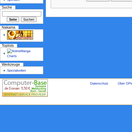
Suche
Nakama
Toplists
Werkzeuge
Spezialseiten
Datenschutz
Über OPw