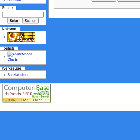
Suche
Nakama
Toplists
Werkzeuge
Spezialseiten