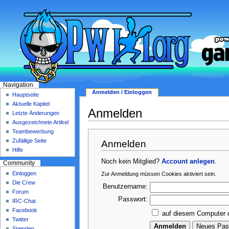
Navigation
Anmelden / Einloggen
Hauptseite
Aktuelle Kapitel
Anmelden
Letzte Änderungen
Ausgezeichnete Artikel
Teambewerbung
Zufällige Seite
Anmelden
Hilfe
Noch kein Mitglied?
Account anlegen
.
Community
Einloggen
Zur Anmeldung müssen Cookies aktiviert sein.
Die Crew
Benutzername:
Forum
Passwort:
IRC-Chat
Facebook
auf diesem Computer 
Twitter
Spenden